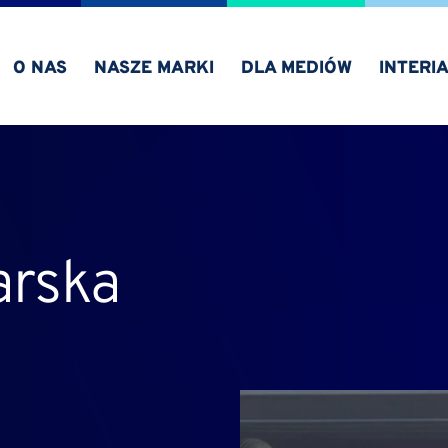
O NAS
NASZE MARKI
DLA MEDIÓW
INTERI
arska