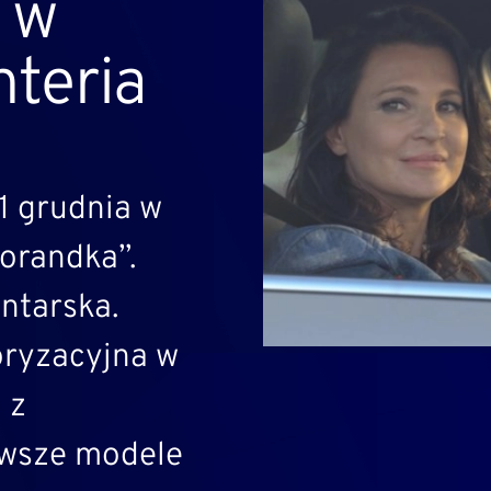
 w
nteria
1 grudnia w
torandka”.
ntarska.
oryzacyjna w
 z
wsze modele