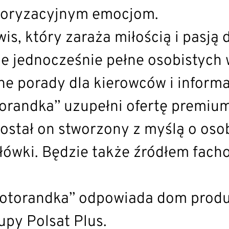
toryzacyjnym emocjom.
wis, który zaraża miłością i pasj
le jednocześnie pełne osobistych
e porady dla kierowców i inform
randka” uzupełni ofertę premium
Został on stworzony z myślą o os
łówki. Będzie także źródłem facho
Motorandka” odpowiada dom produ
upy Polsat Plus.