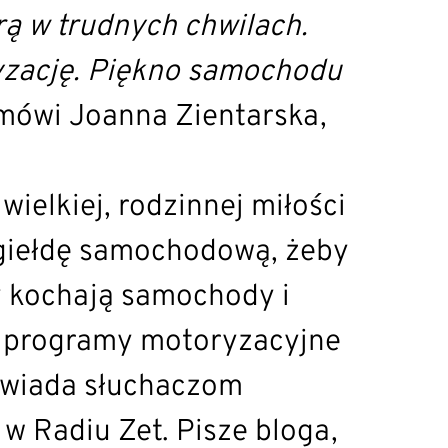
orą w trudnych chwilach.
yzację. Piękno samochodu
mówi Joanna Zientarska,
ielkiej, rodzinnej miłości
a giełdę samochodową, żeby
cy kochają samochody i
ła programy motoryzacyjne
powiada słuchaczom
w Radiu Zet. Pisze bloga,