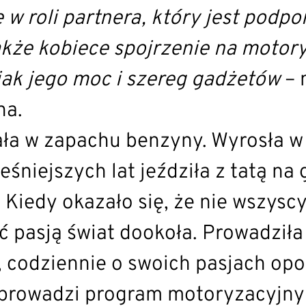
ę w roli partnera, który jest podp
kże kobiece spojrzenie na motor
 jak jego moc i szereg gadżetów
– 
na.
ła w zapachu benzyny. Wyrosła w w
eśniejszych lat jeździła z tatą n
. Kiedy okazało się, że nie wszys
ć pasją świat dookoła. Prowadzi
ay, codziennie o swoich pasjach o
 prowadzi program motoryzacyjny 